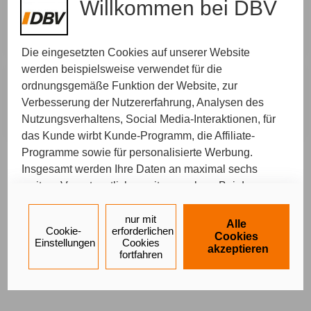
Willkommen bei DBV
Telefonisch
Wir rufen Sie zurück. Bitte suchen Sie sich Ihren
Wunschtermin aus, zu dem wir Sie erreichen.
Die eingesetzten Cookies auf unserer Website
werden beispielsweise verwendet für die
ordnungsgemäße Funktion der Website, zur
In der Agentur
Diese Beratung findet in unserer Agentur statt.
Verbesserung der Nutzererfahrung, Analysen des
Wir freuen uns auf Sie und Ihr persönliches
Nutzungsverhaltens, Social Media-Interaktionen, für
Anliegen.
das Kunde wirbt Kunde-Programm, die Affiliate-
Programme sowie für personalisierte Werbung.
Insgesamt werden Ihre Daten an maximal sechs
Ein Service von
weitere Verantwortliche weitergegeben. Bei dem
Impressum
Datenschutz
Barrierefreiheit
Einsatz der Dienste für Social Media-Interaktionen
und personalisierte Werbung werden regelmäßig
nur mit
Alle
Cookie-
erforderlichen
durch den jeweiligen Anbieter individuelle Profile
Cookies
Einstellungen
Cookies
akzeptieren
angelegt und mit Daten von anderen Webseiten zu
fortfahren
umfassenden Nutzungsprofilen von Ihnen
angereichert. Nähere Informationen finden Sie in
unseren
Datenschutzhinweisen
.