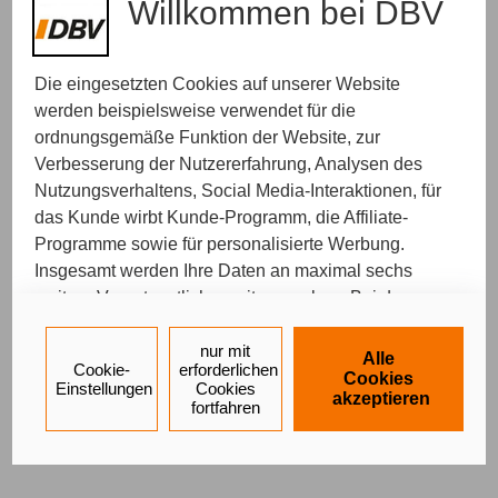
Willkommen bei DBV
Die eingesetzten Cookies auf unserer Website
werden beispielsweise verwendet für die
ordnungsgemäße Funktion der Website, zur
Verbesserung der Nutzererfahrung, Analysen des
Nutzungsverhaltens, Social Media-Interaktionen, für
das Kunde wirbt Kunde-Programm, die Affiliate-
Programme sowie für personalisierte Werbung.
Insgesamt werden Ihre Daten an maximal sechs
weitere Verantwortliche weitergegeben. Bei dem
Einsatz der Dienste für Social Media-Interaktionen
und personalisierte Werbung werden regelmäßig
nur mit
Alle
Cookie-
erforderlichen
durch den jeweiligen Anbieter individuelle Profile
Cookies
Einstellungen
Cookies
akzeptieren
angelegt und mit Daten von anderen Webseiten zu
fortfahren
umfassenden Nutzungsprofilen von Ihnen
angereichert. Nähere Informationen finden Sie in
unseren
Datenschutzhinweisen
.