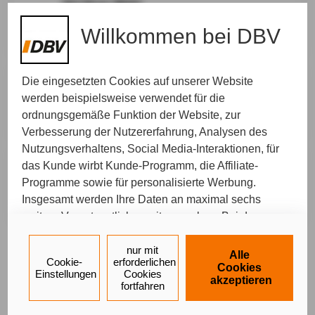
Ort Ihrer Wahl
Wir kommen zu Ihnen und nehmen uns Zeit für
Willkommen bei DBV
Ihr persönliches Anliegen.
Die eingesetzten Cookies auf unserer Website
Sie möchten einen Schaden melden
werden beispielsweise verwendet für die
Wir rufen Sie zurück. Bitte suchen Sie sich Ihren
ordnungsgemäße Funktion der Website, zur
Wunschtermin aus, zu dem wir Sie erreichen.
Verbesserung der Nutzererfahrung, Analysen des
Nutzungsverhaltens, Social Media-Interaktionen, für
das Kunde wirbt Kunde-Programm, die Affiliate-
Telefonisch
Programme sowie für personalisierte Werbung.
Wir rufen Sie zurück. Bitte suchen Sie sich Ihren
Insgesamt werden Ihre Daten an maximal sechs
Wunschtermin aus, zu dem wir Sie erreichen.
weitere Verantwortliche weitergegeben. Bei dem
Einsatz der Dienste für Social Media-Interaktionen
und personalisierte Werbung werden regelmäßig
nur mit
Alle
Ein Service von
Cookie-
erforderlichen
durch den jeweiligen Anbieter individuelle Profile
Cookies
Einstellungen
Impressum
Datenschutz
Cookies
Barrierefreiheit
akzeptieren
angelegt und mit Daten von anderen Webseiten zu
fortfahren
umfassenden Nutzungsprofilen von Ihnen