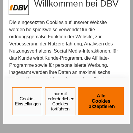
Willkommen bei DBV
Ort Ihrer Wahl
Wir kommen zu Ihnen und nehmen uns Zeit für
Ihr persönliches Anliegen.
Die eingesetzten Cookies auf unserer Website
werden beispielsweise verwendet für die
ordnungsgemäße Funktion der Website, zur
In der Agentur
Diese Beratung findet in unserer Agentur statt.
Verbesserung der Nutzererfahrung, Analysen des
Wir freuen uns auf Sie und Ihr persönliches
Nutzungsverhaltens, Social Media-Interaktionen, für
Anliegen.
das Kunde wirbt Kunde-Programm, die Affiliate-
Programme sowie für personalisierte Werbung.
Insgesamt werden Ihre Daten an maximal sechs
Ein Service von
weitere Verantwortliche weitergegeben. Bei dem
Impressum
Datenschutz
Barrierefreiheit
Einsatz der Dienste für Social Media-Interaktionen
und personalisierte Werbung werden regelmäßig
nur mit
Alle
Cookie-
erforderlichen
durch den jeweiligen Anbieter individuelle Profile
Cookies
Einstellungen
Cookies
akzeptieren
angelegt und mit Daten von anderen Webseiten zu
fortfahren
umfassenden Nutzungsprofilen von Ihnen
angereichert. Nähere Informationen finden Sie in
unseren
Datenschutzhinweisen
.