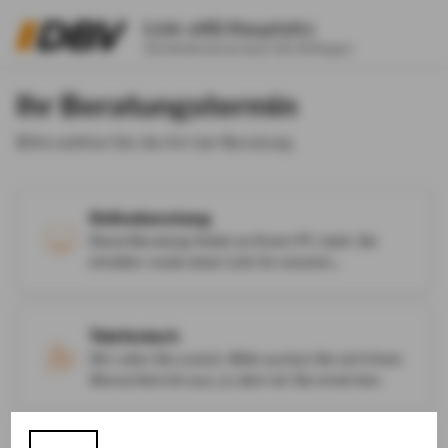
Link oHG Hauptsitz
Schleinkoferstrasse 18, Ettlingen
Ihr Beratungstermin
Bitte wählen Sie die Art der Beratung.
Onlineberatung
Diese Beratung findet an Ihrem PC statt. Sie
erhalten vorab einen Link für unseren
gemeinsamen Onlinetermin.
Telefonisch
Wir rufen Sie zurück. Bitte suchen Sie sich Ihren
Wunschtermin aus, zu dem wir Sie erreichen.