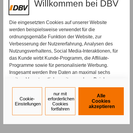
Willkommen bei DBV
In der Agentur
Diese Beratung findet in unserer Agentur statt.
Wir freuen uns auf Sie und Ihr persönliches
Anliegen.
Die eingesetzten Cookies auf unserer Website
werden beispielsweise verwendet für die
ordnungsgemäße Funktion der Website, zur
Telefonisch
Wir rufen Sie zurück. Bitte suchen Sie sich Ihren
Verbesserung der Nutzererfahrung, Analysen des
Wunschtermin aus, zu dem wir Sie erreichen.
Nutzungsverhaltens, Social Media-Interaktionen, für
das Kunde wirbt Kunde-Programm, die Affiliate-
Programme sowie für personalisierte Werbung.
Insgesamt werden Ihre Daten an maximal sechs
Ein Service von
weitere Verantwortliche weitergegeben. Bei dem
Impressum
Datenschutz
Barrierefreiheit
Einsatz der Dienste für Social Media-Interaktionen
und personalisierte Werbung werden regelmäßig
nur mit
Alle
Cookie-
erforderlichen
durch den jeweiligen Anbieter individuelle Profile
Cookies
Einstellungen
Cookies
akzeptieren
angelegt und mit Daten von anderen Webseiten zu
fortfahren
umfassenden Nutzungsprofilen von Ihnen
angereichert. Nähere Informationen finden Sie in
unseren
Datenschutzhinweisen
.