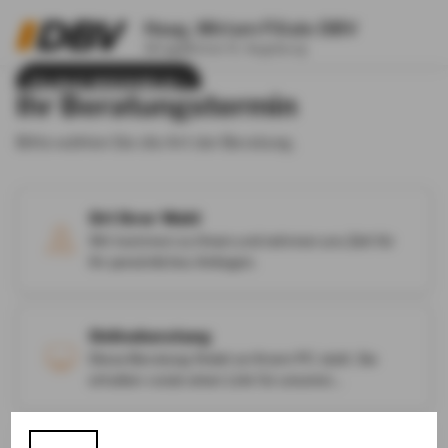
Haag, Miriam Filiale DBV
Afragäßchen 9, Augsburg
FILIALE WECHSELN
Ihr Beratungstermin
Bitte wählen Sie die Art der Beratung.
Ort Ihrer Wahl
Wir kommen zu Ihnen und nehmen uns Zeit für
Ihr persönliches Anliegen.
Onlineberatung
Diese Beratung findet an Ihrem PC statt. Sie
erhalten vorab einen Link für unseren
gemeinsamen Onlinetermin.