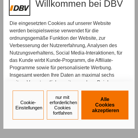
Willkommen bei DBV
Ort Ihrer Wahl
Wir kommen zu Ihnen und nehmen uns Zeit für
Ihr persönliches Anliegen.
Die eingesetzten Cookies auf unserer Website
werden beispielsweise verwendet für die
ordnungsgemäße Funktion der Website, zur
Telefonisch
Wir rufen Sie zurück. Bitte suchen Sie sich Ihren
Verbesserung der Nutzererfahrung, Analysen des
Wunschtermin aus, zu dem wir Sie erreichen.
Nutzungsverhaltens, Social Media-Interaktionen, für
das Kunde wirbt Kunde-Programm, die Affiliate-
Programme sowie für personalisierte Werbung.
Insgesamt werden Ihre Daten an maximal sechs
Ein Service von
weitere Verantwortliche weitergegeben. Bei dem
Impressum
Datenschutz
Barrierefreiheit
Einsatz der Dienste für Social Media-Interaktionen
und personalisierte Werbung werden regelmäßig
nur mit
Alle
Cookie-
erforderlichen
durch den jeweiligen Anbieter individuelle Profile
Cookies
Einstellungen
Cookies
akzeptieren
angelegt und mit Daten von anderen Webseiten zu
fortfahren
umfassenden Nutzungsprofilen von Ihnen
angereichert. Nähere Informationen finden Sie in
unseren
Datenschutzhinweisen
.