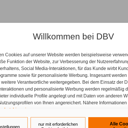
min
Willkommen bei DBV
en Cookies auf unserer Website werden beispielsweise verwend
e Funktion der Website, zur Verbesserung der Nutzererfahrun
rhaltens, Social Media-Interaktionen, für das Kunde wirbt Ku
Programme sowie für personalisierte Werbung. Insgesamt werden
r Agentur statt. Wir freuen uns auf Sie und Ihr persönliches 
weitere Verantwortliche weitergegeben. Bei dem Einsatz der Di
nteraktionen und personalisierte Werbung werden regelmäßig 
ieter individuelle Profile angelegt und mit Daten von anderen 
tzungsprofilen von Ihnen angereichert. Nähere Informationen 
schutzhinweisen
.
hen Sie sich Ihren Wunschtermin aus, zu dem wir Sie erreichen
 auf „Alle Cookies akzeptieren" stimmen Sie für alle nicht tech
Alle Coo
nur mit erforderlichen
nstellungen