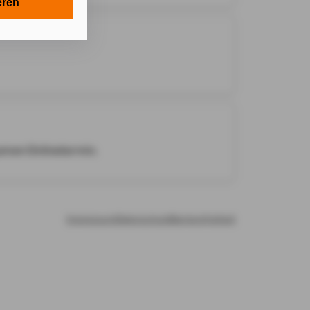
n in Ihrem
eren
onen gemäß §
 Zwecken in
e technisch
Cookies, ab.
e Einwilligung
samen Onlinetermin.
n Ihnen
Impressum
Datenschutz
Barrierefreiheit