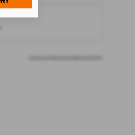
n in Ihrem
eren
onen gemäß §
 Zwecken in
.
e technisch
Cookies, ab.
e Einwilligung
Impressum
Datenschutz
Barrierefreiheit
n Ihnen