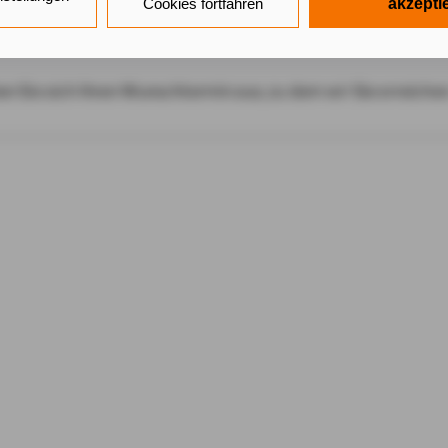
 Cookies sowohl der Speicherung der notwendigen Informatione
Cookies fortfahren
akzepti
 Zugriff auf die bereits in Ihrem Gerät gespeicherten Informati
DG als auch der Verarbeitung Ihrer Daten zu den angegebenen
schutzhinweisen
gemäß Art. 6 Abs. 1 lit. a DSGVO zu.
hen Sie sich Ihren Wunschtermin aus, zu dem wir Sie erreichen
 auf "nur mit erforderlichen Cookies fortfahren", lehnen Sie all
lichen Cookies, d.h. Leistungsbezogene und Personalisierungs-
ätigen Sie damit, dass sie mindestens 16 Jahre alt sind oder di
 Ihrer sorgeberechtigten Personen erteilen.
k auf "Cookie-Einstellungen" haben Sie die Möglichkeit, die vo
lligungen jederzeit mit Wirkung für die Zukunft zu widerrufen.
tenschutz & Cookies