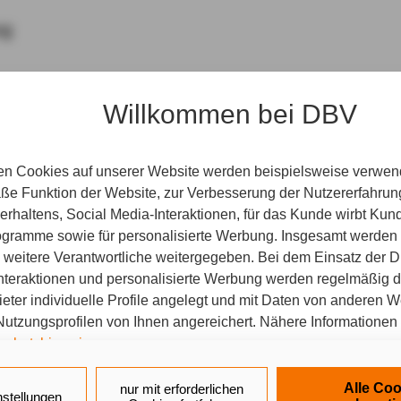
rg
min
Willkommen bei DBV
en Cookies auf unserer Website werden beispielsweise verwend
e Funktion der Website, zur Verbesserung der Nutzererfahrun
rhaltens, Social Media-Interaktionen, für das Kunde wirbt Ku
Programme sowie für personalisierte Werbung. Insgesamt werden
r Agentur statt. Wir freuen uns auf Sie und Ihr persönliches 
weitere Verantwortliche weitergegeben. Bei dem Einsatz der Di
nteraktionen und personalisierte Werbung werden regelmäßig 
ieter individuelle Profile angelegt und mit Daten von anderen 
tzungsprofilen von Ihnen angereichert. Nähere Informationen 
schutzhinweisen
.
 PC statt. Sie erhalten vorab einen Link für unseren gemein
 auf „Alle Cookies akzeptieren" stimmen Sie für alle nicht tech
Alle Coo
nur mit erforderlichen
nstellungen