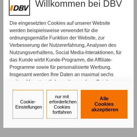
Willkommen bei DBV
Ort Ihrer Wahl
Wir kommen zu Ihnen und nehmen uns Zeit für
Ihr persönliches Anliegen.
Die eingesetzten Cookies auf unserer Website
werden beispielsweise verwendet für die
ordnungsgemäße Funktion der Website, zur
Telefonisch
Wir rufen Sie zurück. Bitte suchen Sie sich Ihren
Verbesserung der Nutzererfahrung, Analysen des
Wunschtermin aus, zu dem wir Sie erreichen.
Nutzungsverhaltens, Social Media-Interaktionen, für
das Kunde wirbt Kunde-Programm, die Affiliate-
Programme sowie für personalisierte Werbung.
Insgesamt werden Ihre Daten an maximal sechs
Ein Service von
weitere Verantwortliche weitergegeben. Bei dem
Impressum
Datenschutz
Barrierefreiheit
Einsatz der Dienste für Social Media-Interaktionen
und personalisierte Werbung werden regelmäßig
nur mit
Alle
Cookie-
erforderlichen
durch den jeweiligen Anbieter individuelle Profile
Cookies
Einstellungen
Cookies
akzeptieren
angelegt und mit Daten von anderen Webseiten zu
fortfahren
umfassenden Nutzungsprofilen von Ihnen
angereichert. Nähere Informationen finden Sie in
unseren
Datenschutzhinweisen
.