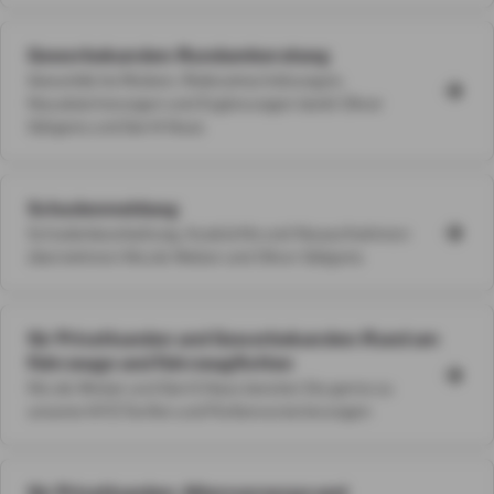
Gewerbekunden: Rundumberatung
Gewerbliche Risiken, Risikoeinschätzungen,
Neuabsicherungen und Ergänzungen berät Oliver
Gätgens und Gerrit Haas
Schadenmeldung
Schadenbearbeitung, Auskünfte und Neuaufnahmen
übernehmen Nicole Weber und Oliver Gätgens
für Privatkunden und Gewerbekunden: Rund um
Fahrzeuge und Fahrzeugflotten
Nicole Weber und Gerrit Haas beraten Sie gerne zu
unseren KFZ-Tarifen und Flottenversicherungen
für Privatkunden: Altersvorsorge und