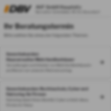
AVF GmbH Hauptsitz
Benrather Schloßallee 49-53, Düsseldorf
Ihr Beratungstermin
Bitte wählen Sie eines der folgenden Themen.
Gewerbekunden:
Hausverwalter/Mehrfamilienhäuser
Verwaltungen und Inhaber von Mehrfamilienhäusern
profitieren von unserem Rahmenvertrag
Gewerbekunden: Rechtsschutz, Cyber und
Faktoring für Firmen
Faktoring bietet Ihnen Bonität, Cyber schützt diese,
Firmen im Fokus