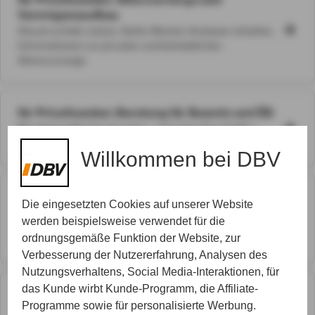
Vermögensaufbau
Steuervorteile nutzen, Netto-Renten-Analysen erhalten,
Informationen zur privaten und betrieblichen
Altersvorsorge
für Privatkunden: Beratung für Beamte und ÖD
Berufsspezifische Lösungen - sprechen Sie mit Max
Rejhon oder Gerrit Haas
Willkommen bei DBV
für Privatkunden: Rund um Ihre Gesundheit
Die eingesetzten Cookies auf unserer Website
Alles dreht sich um Ihre Gesundheit, gerne auch die
werden beispielsweise verwendet für die
Absicherung von Körper und Geist, das Steckenmpferd
ordnungsgemäße Funktion der Website, zur
von Max Rejhon und Gerrit Haas
Verbesserung der Nutzererfahrung, Analysen des
Nutzungsverhaltens, Social Media-Interaktionen, für
das Kunde wirbt Kunde-Programm, die Affiliate-
für Privatkunden: Rundum-Beratung
Programme sowie für personalisierte Werbung.
Fragen und Informationen zu Ihren Privatverträgen