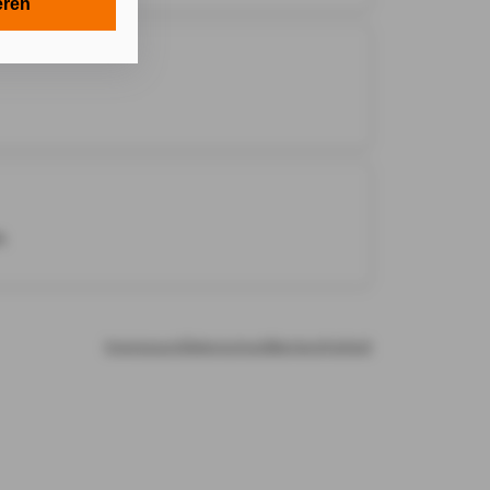
n in Ihrem
eren
onen gemäß §
 Zwecken in
e technisch
Cookies, ab.
e Einwilligung
.
n Ihnen
Impressum
Datenschutz
Barrierefreiheit