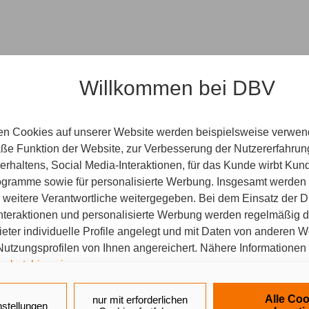
min
Willkommen bei DBV
en Cookies auf unserer Website werden beispielsweise verwend
e Funktion der Website, zur Verbesserung der Nutzererfahrun
rhaltens, Social Media-Interaktionen, für das Kunde wirbt Ku
Programme sowie für personalisierte Werbung. Insgesamt werden
r Agentur statt. Wir freuen uns auf Sie und Ihr persönliches 
weitere Verantwortliche weitergegeben. Bei dem Einsatz der Di
nteraktionen und personalisierte Werbung werden regelmäßig 
ieter individuelle Profile angelegt und mit Daten von anderen 
tzungsprofilen von Ihnen angereichert. Nähere Informationen 
schutzhinweisen
.
 PC statt. Sie erhalten vorab einen Link für unseren gemein
 auf „Alle Cookies akzeptieren" stimmen Sie für alle nicht tech
Alle Coo
nur mit erforderlichen
nstellungen